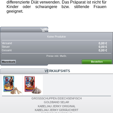
differenzierte Diät verwenden. Das Präparat ist nicht für
Kinder oder schwangere bzw. stillende Frauen
geeignet.
WARENKORB
Keine Produkte
Versand
0,00 €
Steuer
0,00 €
Gesamt
0,00 €
Preise inkl. MwSt.
Warenkorb
Bestellen
VERKAUFSHITS
GROSSSCHUPPEN EIDECHSENFISCH
GOLDBAND SELAR
KABELJAU JERKY ORIGINAL
KABELJAU JERKY GERÄUCHERT