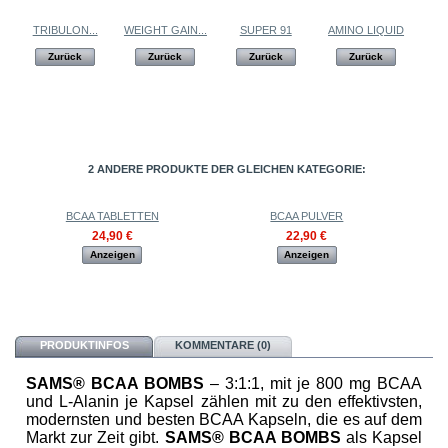
TRIBULON...
WEIGHT GAIN...
SUPER 91
AMINO LIQUID
Zurück
Zurück
Zurück
Zurück
2 ANDERE PRODUKTE DER GLEICHEN KATEGORIE:
BCAA TABLETTEN
BCAA PULVER
24,90 €
22,90 €
Anzeigen
Anzeigen
PRODUKTINFOS
KOMMENTARE (0)
SAMS
®
BCAA BOMBS
– 3:1:1
,
mit je 800 mg BCAA
und L-Alanin je Kapsel zählen mit zu den effektivsten,
modernsten und besten BCAA Kapseln, die es auf dem
Markt zur Zeit gibt.
SAMS
®
BCAA BOMBS
als Kapsel