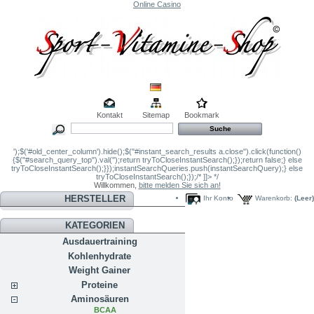
Online Casino
Kontakt
Sitemap
Bookmark
');$('#old_center_column').hide();$("#instant_search_results a.close").click(function()
{$("#search_query_top").val('');return tryToCloseInstantSearch();});return false;} else
tryToCloseInstantSearch();}});instantSearchQueries.push(instantSearchQuery);} else
tryToCloseInstantSearch();});/* ]]> */
Willkommen,
bitte melden Sie sich an!
HERSTELLER
Ihr Konto
Warenkorb:
(Leer)
KATEGORIEN
Ausdauertraining
Kohlenhydrate
Weight Gainer
Proteine
Aminosäuren
BCAA