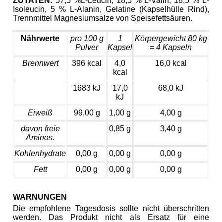
ZUTATEN:
57,5 %L-Leucin, 18,5 % L-Valin, 18,5 % L-
Isoleucin, 5 % L-Alanin, Gelatine (Kapselhülle Rind),
Trennmittel Magnesiumsalze von Speisefettsäuren.
Nährwerte
pro 100 g
1
Körpergewicht 80 kg
Pulver
Kapsel
= 4 Kapseln
Brennwert
396 kcal
4,0
16,0 kcal
kcal
1683 kJ
17,0
68,0 kJ
kJ
Eiweiß
99,00 g
1,00 g
4,00 g
davon freie
0,85 g
3,40 g
Aminos.
Kohlenhydrate
0,00 g
0,00 g
0,00 g
Fett
0,00 g
0,00 g
0,00 g
WARNUNGEN
Die empfohlene Tagesdosis sollte nicht überschritten
werden. Das Produkt nicht als Ersatz für eine