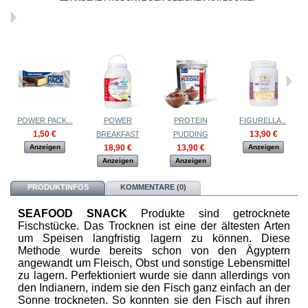
POWER PACK...
POWER
PROTEIN
FIGURELLA...
V
1,50 €
13,90 €
BREAKFAST
PUDDING
Anzeigen
18,90 €
13,90 €
Anzeigen
Anzeigen
Anzeigen
PRODUKTINFOS
KOMMENTARE (0)
SEAFOOD SNACK
Produkte sind getrocknete
Fischstücke. Das Trocknen ist eine der ältesten Arten
um Speisen langfristig lagern zu können. Diese
Methode wurde bereits schon von den Ägyptern
angewandt um Fleisch, Obst und sonstige Lebensmittel
zu lagern. Perfektioniert wurde sie dann allerdings von
den Indianern, indem sie den Fisch ganz einfach an der
Sonne trockneten. So konnten sie den Fisch auf ihren