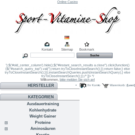
Online Casino
Kontakt
Sitemap
Bookmark
');$('#old_center_column').hide();$("#instant_search_results a.close").click(function()
{$("#search_query_top").val('');return tryToCloseInstantSearch();});return false;} else
tryToCloseInstantSearch();}});instantSearchQueries.push(instantSearchQuery);} else
tryToCloseInstantSearch();});/* ]]> */
Willkommen,
bitte melden Sie sich an!
HERSTELLER
Ihr Konto
Warenkorb:
(Leer)
KATEGORIEN
Ausdauertraining
Kohlenhydrate
Weight Gainer
Proteine
Aminosäuren
Kreatin