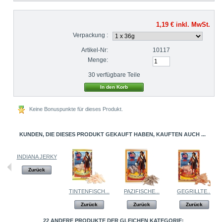
1,19 €
inkl. MwSt.
Verpackung :
Artikel-Nr:
10117
Menge:
30
verfügbare Teile
Keine Bonuspunkte für dieses Produkt.
KUNDEN, DIE DIESES PRODUKT GEKAUFT HABEN, KAUFTEN AUCH ...
INDIANA JERKY
Zurück
TINTENFISCH...
PAZIFISCHE...
GEGRILLTE...
Zurück
Zurück
Zurück
22 ANDERE PRODUKTE DER GLEICHEN KATEGORIE: