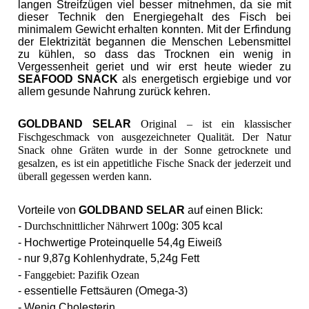
langen Streifzügen viel besser mitnehmen, da sie mit
dieser Technik den Energiegehalt des Fisch bei
minimalem Gewicht erhalten konnten. Mit der Erfindung
der Elektrizität begannen die Menschen Lebensmittel
zu kühlen, so dass das Trocknen ein wenig in
Vergessenheit geriet und wir erst heute wieder zu
SEAFOOD SNACK
als energetisch ergiebige und vor
allem gesunde Nahrung zurück kehren.
GOLDBAND SELAR
Original – ist ein klassischer
Fischgeschmack von ausgezeichneter Qualität. Der Natur
Snack ohne Gräten wurde in der Sonne getrocknete und
gesalzen, es ist ein appetitliche Fische Snack
der jederzeit und
überall gegessen werden kann.
Vorteile von
GOLDBAND SELAR
auf einen Blick:
-
Durchschnittlicher Nährwert
100g: 305 kcal
- Hochwertige Proteinquelle 54,4g Eiweiß
-
nur 9,87g Kohlenhydrate,
5,24g Fett
-
Fanggebiet: Pazifik Ozean
- essentielle Fettsäuren (Omega-3)
- Wenig Cholesterin