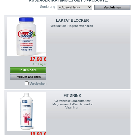
AUSDAUERTRAINING
ES GIBT 5 PRODUKTE.
Sortierung
LAKTAT BLOCKER
Verkürzt die Regenerationszeit
17,90 €
Auf Lager
In den Korb
Produkt ansehen
Vergleichen
FIT DRINK
Getränkekekonzentrat mir
Magnesium, L-Carnitin und 9
Vitaminen
18,90 €