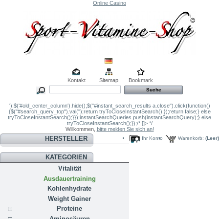
Online Casino
Kontakt
Sitemap
Bookmark
');$('#old_center_column').hide();$("#instant_search_results a.close").click(function()
{$("#search_query_top").val('');return tryToCloseInstantSearch();});return false;} else
tryToCloseInstantSearch();}});instantSearchQueries.push(instantSearchQuery);} else
tryToCloseInstantSearch();});/* ]]> */
Willkommen,
bitte melden Sie sich an!
HERSTELLER
Ihr Konto
Warenkorb:
(Leer)
KATEGORIEN
Vitalität
Ausdauertraining
Kohlenhydrate
Weight Gainer
Proteine
Aminosäuren