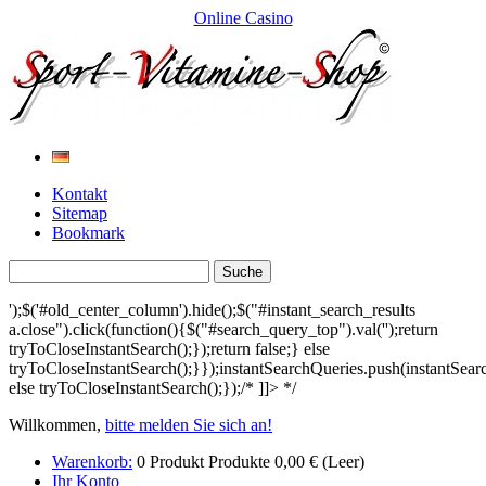
Online Casino
Kontakt
Sitemap
Bookmark
');$('#old_center_column').hide();$("#instant_search_results
a.close").click(function(){$("#search_query_top").val('');return
tryToCloseInstantSearch();});return false;} else
tryToCloseInstantSearch();}});instantSearchQueries.push(instantSea
else tryToCloseInstantSearch();});/* ]]> */
Willkommen,
bitte melden Sie sich an!
Warenkorb:
0
Produkt
Produkte
0,00 €
(Leer)
Ihr Konto