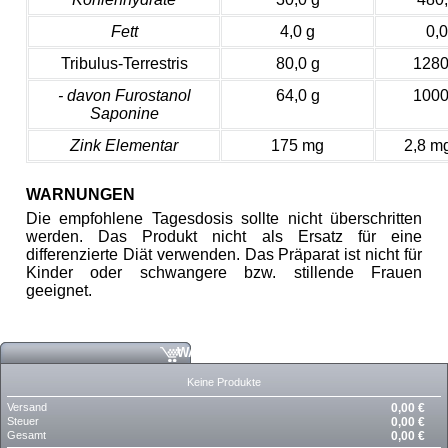
Fett
4,0 g
0,
Tribulus-Terrestris
80,0 g
1280
- davon Furostanol
64,0 g
1000
Saponine
Zink Elementar
175 mg
2,8 mg
WARNUNGEN
Die empfohlene Tagesdosis sollte nicht überschritten
werden. Das Produkt nicht als Ersatz für eine
differenzierte Diät verwenden. Das Präparat ist nicht für
Kinder oder schwangere bzw. stillende Frauen
geeignet.
WARENKORB
Keine Produkte
Versand
0,00 €
Steuer
0,00 €
Gesamt
0,00 €