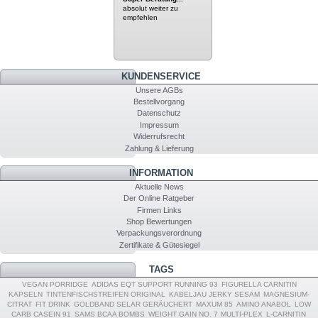
absolut weiter zu
empfehlen
KUNDENSERVICE
Unsere AGBs
Bestellvorgang
Datenschutz
Impressum
Widerrufsrecht
Zahlung & Lieferung
INFORMATION
Aktuelle News
Der Online Ratgeber
Firmen Links
Shop Bewertungen
Verpackungsverordnung
Zertifikate & Gütesiegel
TAGS
VEGAN PORRIDGE
ADIDAS EQT SUPPORT RUNNING 93
FIGURELLA CARNITIN
KAPSELN
TINTENFISCHSTREIFEN ORIGINAL
KABELJAU JERKY SESAM
MAGNESIUM-
CITRAT
FIT DRINK
GOLDBAND SELAR GERÄUCHERT
MAXUM 85
AMINO ANABOL
LOW
CARB CASEIN 91
SAMS BCAA BOMBS
WEIGHT GAIN NO. 7
MULTI-PLEX
L-CARNITIN