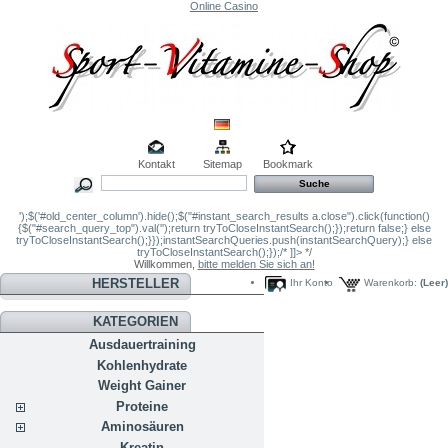
Online Casino
Kontakt
Sitemap
Bookmark
');$('#old_center_column').hide();$("#instant_search_results a.close").click(function()
{$("#search_query_top").val('');return tryToCloseInstantSearch();});return false;} else
tryToCloseInstantSearch();}});instantSearchQueries.push(instantSearchQuery);} else
tryToCloseInstantSearch();});/* ]]> */
Willkommen,
bitte melden Sie sich an!
HERSTELLER
Ihr Konto
Warenkorb:
(Leer)
KATEGORIEN
Ausdauertraining
Kohlenhydrate
Weight Gainer
Proteine
Aminosäuren
Kreatin