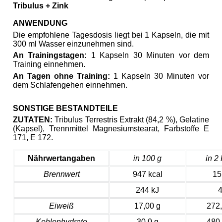
Tribulus + Zink
ANWENDUNG
Die empfohlene Tagesdosis liegt bei 1 Kapseln, die mit
300 ml Wasser einzunehmen sind.
An Trainingstagen:
1 Kapseln 30 Minuten vor dem
Training einnehmen.
An Tagen ohne Training:
1 Kapseln 30 Minuten vor
dem Schlafengehen einnehmen.
SONSTIGE BESTANDTEILE
ZUTATEN:
Tribulus Terrestris Extrakt (84,2 %), Gelatine
(Kapsel), Trennmittel Magnesiumstearat, Farbstoffe E
171, E 172 .
Nährwertangaben
in 100 g
in 2
Brennwert
947 kcal
15
244 kJ
4
Eiweiß
17,00 g
272
Kohlenhydrate
30,0 g
480