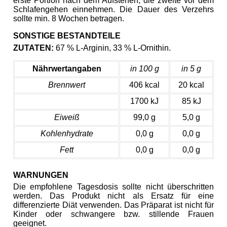
erste Portion nach dem Aufstehen, die zweite vor dem
Schlafengehen einnehmen.
Die Dauer des Verzehrs
sollte min. 8 Wochen betragen.
SONSTIGE BESTANDTEILE
ZUTATEN:
67 % L-Arginin, 33 % L-Ornithin.
Nährwertangaben
in 100 g
in 5 g
Brennwert
406 kcal
20 kcal
1700 kJ
85 kJ
Eiweiß
99,0 g
5,0 g
Kohlenhydrate
0,0 g
0,0 g
Fett
0,0 g
0,0 g
WARNUNGEN
Die empfohlene Tagesdosis sollte nicht überschritten
werden. Das Produkt nicht als Ersatz für eine
differenzierte Diät verwenden. Das Präparat ist nicht für
Kinder oder schwangere bzw. stillende Frauen
geeignet.