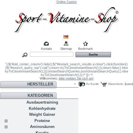
Online Casino
Kontakt
Sitemap
Bookmark
');$('#old_center_column').hide();$("#instant_search_results a.close").click(function()
{$("#search_query_top").val('');return tryToCloseInstantSearch();});return false;} else
tryToCloseInstantSearch();}});instantSearchQueries.push(instantSearchQuery);} else
tryToCloseInstantSearch();});/* ]]> */
Willkommen,
bitte melden Sie sich an!
HERSTELLER
Ihr Konto
Warenkorb:
(Leer)
KATEGORIEN
Ausdauertraining
Kohlenhydrate
Weight Gainer
Proteine
Aminosäuren
Kreatin