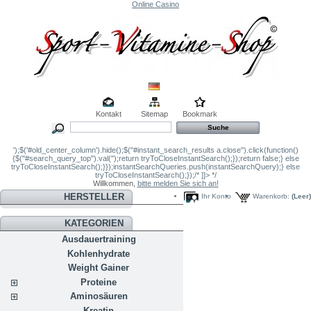
Online Casino
Kontakt
Sitemap
Bookmark
');$('#old_center_column').hide();$("#instant_search_results a.close").click(function()
{$("#search_query_top").val('');return tryToCloseInstantSearch();});return false;} else
tryToCloseInstantSearch();}});instantSearchQueries.push(instantSearchQuery);} else
tryToCloseInstantSearch();});/* ]]> */
Willkommen,
bitte melden Sie sich an!
HERSTELLER
Ihr Konto
Warenkorb:
(Leer)
KATEGORIEN
Ausdauertraining
Kohlenhydrate
Weight Gainer
Proteine
Aminosäuren
Kreatin