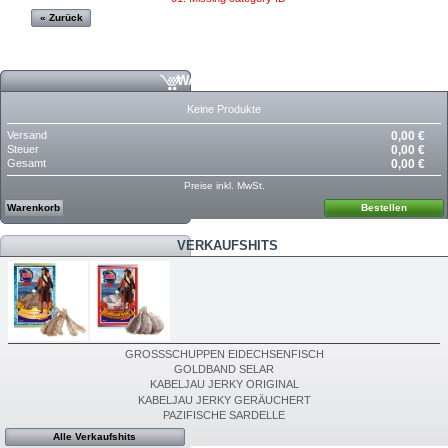
« Zurück
WARENKORB
Keine Produkte
Versand
0,00 €
Steuer
0,00 €
Gesamt
0,00 €
Preise inkl. MwSt.
Warenkorb
Bestellen
VERKAUFSHITS
GROSSSCHUPPEN EIDECHSENFISCH
GOLDBAND SELAR
KABELJAU JERKY ORIGINAL
KABELJAU JERKY GERÄUCHERT
PAZIFISCHE SARDELLE
Alle Verkaufshits