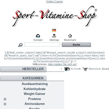
Online Casino
Kontakt
Sitemap
Bookmark
');$('#old_center_column').hide();$("#instant_search_results a.close").click(function()
{$("#search_query_top").val('');return tryToCloseInstantSearch();});return false;} else
tryToCloseInstantSearch();}});instantSearchQueries.push(instantSearchQuery);} else
tryToCloseInstantSearch();});/* ]]> */
Willkommen,
bitte melden Sie sich an!
HERSTELLER
Ihr Konto
Warenkorb:
(Leer)
KATEGORIEN
Ausdauertraining
Kohlenhydrate
Weight Gainer
Proteine
Aminosäuren
Kreatin