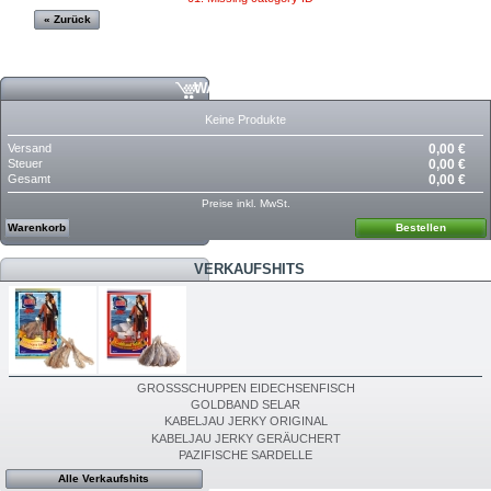
« Zurück
WARENKORB
Keine Produkte
Versand
0,00 €
Steuer
0,00 €
Gesamt
0,00 €
Preise inkl. MwSt.
Warenkorb
Bestellen
VERKAUFSHITS
GROSSSCHUPPEN EIDECHSENFISCH
GOLDBAND SELAR
KABELJAU JERKY ORIGINAL
KABELJAU JERKY GERÄUCHERT
PAZIFISCHE SARDELLE
Alle Verkaufshits