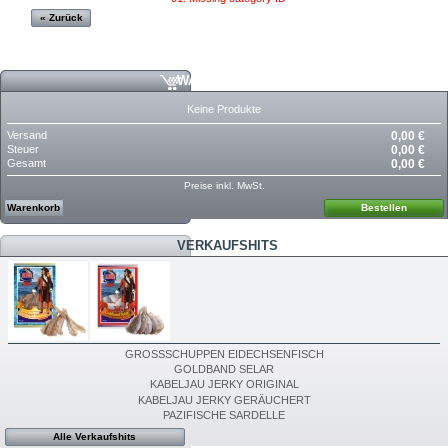
« Zurück
WARENKORB
Keine Produkte
Versand
0,00 €
Steuer
0,00 €
Gesamt
0,00 €
Preise inkl. MwSt.
Warenkorb
Bestellen
VERKAUFSHITS
GROSSSCHUPPEN EIDECHSENFISCH
GOLDBAND SELAR
KABELJAU JERKY ORIGINAL
KABELJAU JERKY GERÄUCHERT
PAZIFISCHE SARDELLE
Alle Verkaufshits