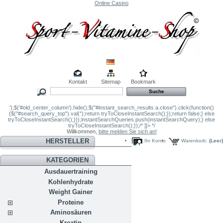
Online Casino
Kontakt
Sitemap
Bookmark
');$('#old_center_column').hide();$("#instant_search_results a.close").click(function()
{$("#search_query_top").val('');return tryToCloseInstantSearch();});return false;} else
tryToCloseInstantSearch();}});instantSearchQueries.push(instantSearchQuery);} else
tryToCloseInstantSearch();});/* ]]> */
Willkommen,
bitte melden Sie sich an!
HERSTELLER
Ihr Konto
Warenkorb:
(Leer)
KATEGORIEN
Ausdauertraining
Kohlenhydrate
Weight Gainer
Proteine
Aminosäuren
Kreatin