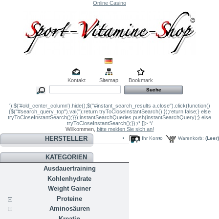
Online Casino
Kontakt
Sitemap
Bookmark
');$('#old_center_column').hide();$("#instant_search_results a.close").click(function()
{$("#search_query_top").val('');return tryToCloseInstantSearch();});return false;} else
tryToCloseInstantSearch();}});instantSearchQueries.push(instantSearchQuery);} else
tryToCloseInstantSearch();});/* ]]> */
Willkommen,
bitte melden Sie sich an!
HERSTELLER
Ihr Konto
Warenkorb:
(Leer)
KATEGORIEN
Ausdauertraining
Kohlenhydrate
Weight Gainer
Proteine
Aminosäuren
Kreatin