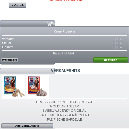
« Zurück
WARENKORB
Keine Produkte
Versand
0,00 €
Steuer
0,00 €
Gesamt
0,00 €
Preise inkl. MwSt.
Warenkorb
Bestellen
VERKAUFSHITS
GROSSSCHUPPEN EIDECHSENFISCH
GOLDBAND SELAR
KABELJAU JERKY ORIGINAL
KABELJAU JERKY GERÄUCHERT
PAZIFISCHE SARDELLE
Alle Verkaufshits