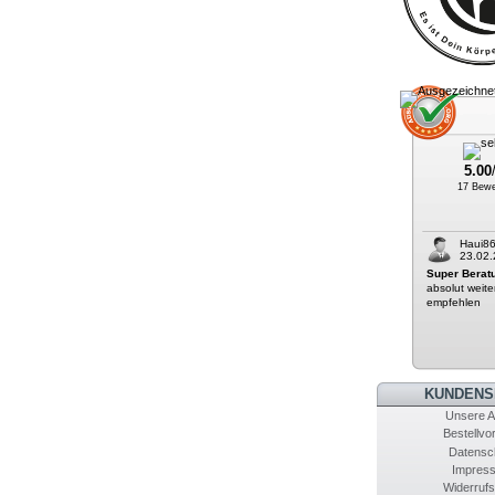
5.00
17 Bewe
Haui8
23.02.
Super Beratu
absolut weite
empfehlen
KUNDENS
Unsere 
Bestellvo
Datensc
Impres
Widerrufs