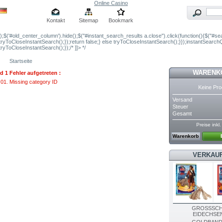
Online Casino
Kontakt
Sitemap
Bookmark
');$('#old_center_column').hide();$("#instant_search_results a.close").click(function(){$("#se
tryToCloseInstantSearch();});return false;} else tryToCloseInstantSearch();}});instantSearc
tryToCloseInstantSearch();});/* ]]> */
Startseite
WARENK
d 1 Fehler aufgetreten :
Missing category ID
Keine Pro
Versand
Steuer
Gesamt
Preise inkl
Warenkorb
VERKAU
GROSSSC
EIDECHSE
GOLDBAND