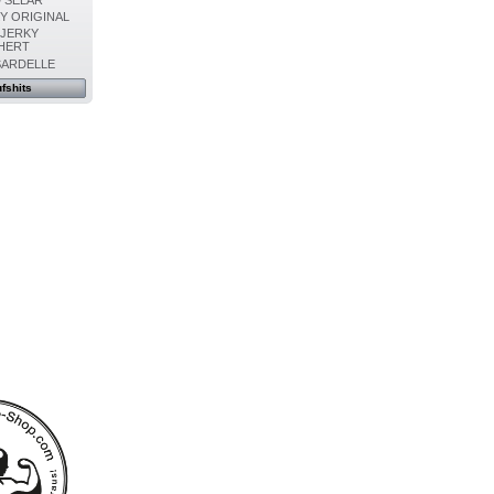
Y ORIGINAL
 JERKY
HERT
SARDELLE
fshits