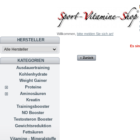
Willkommen,
bitte melden Sie sich an!
HERSTELLER
Es sin
« Zurück
KATEGORIEN
Ausdauertraining
Kohlenhydrate
Weight Gainer
Proteine
Aminosäuren
Kreatin
Trainingsbooster
NO Booster
Testosteron Booster
Gewichtsreduktion
Fettsäuren
Vitamine - Mineralstoffe