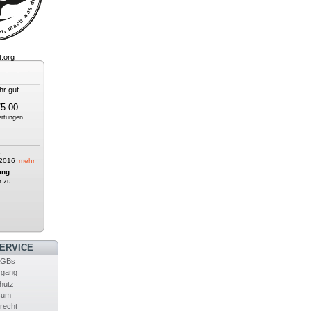
/5.00
rtungen
6
2016
mehr
ng...
r zu
ERVICE
AGBs
rgang
hutz
sum
recht