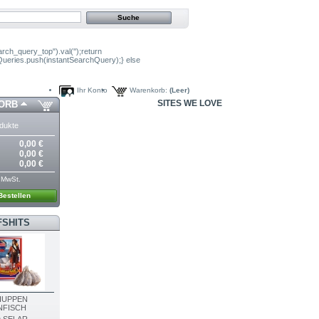
arch_query_top").val('');return
hQueries.push(instantSearchQuery);} else
Ihr Konto
Warenkorb:
(Leer)
SITES WE LOVE
ORB
dukte
0,00 €
0,00 €
0,00 €
. MwSt.
Bestellen
FSHITS
HUPPEN
NFISCH
 SELAR