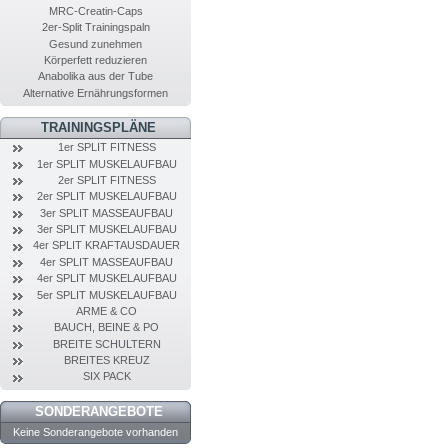
MRC-Creatin-Caps
2er-Split Trainingspaln
Gesund zunehmen
Körperfett reduzieren
Anabolika aus der Tube
Alternative Ernährungsformen
TRAININGSPLÄNE
1er SPLIT FITNESS
1er SPLIT MUSKELAUFBAU
2er SPLIT FITNESS
2er SPLIT MUSKELAUFBAU
3er SPLIT MASSEAUFBAU
3er SPLIT MUSKELAUFBAU
4er SPLIT KRAFTAUSDAUER
4er SPLIT MASSEAUFBAU
4er SPLIT MUSKELAUFBAU
5er SPLIT MUSKELAUFBAU
ARME & CO
BAUCH, BEINE & PO
BREITE SCHULTERN
BREITES KREUZ
SIX PACK
SONDERANGEBOTE
Keine Sonderangebote vorhanden