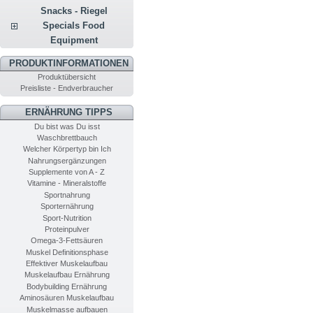
Snacks - Riegel
Specials Food
Equipment
PRODUKTINFORMATIONEN
Produktübersicht
Preisliste - Endverbraucher
ERNÄHRUNG TIPPS
Du bist was Du isst
Waschbrettbauch
Welcher Körpertyp bin Ich
Nahrungsergänzungen
Supplemente von A - Z
Vitamine - Mineralstoffe
Sportnahrung
Sporternährung
Sport-Nutrition
Proteinpulver
Omega-3-Fettsäuren
Muskel Definitionsphase
Effektiver Muskelaufbau
Muskelaufbau Ernährung
Bodybuilding Ernährung
Aminosäuren Muskelaufbau
Muskelmasse aufbauen