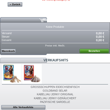
« Zurück
WARENKORB
Keine Produkte
Versand
0,00 €
Steuer
0,00 €
Gesamt
0,00 €
Preise inkl. MwSt.
Warenkorb
Bestellen
VERKAUFSHITS
GROSSSCHUPPEN EIDECHSENFISCH
GOLDBAND SELAR
KABELJAU JERKY ORIGINAL
KABELJAU JERKY GERÄUCHERT
PAZIFISCHE SARDELLE
Alle Verkaufshits