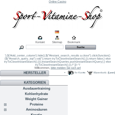
Online Casino
Kontakt
Sitemap
Bookmark
');$('#old_center_column').hide();$("#instant_search_results a.close").click(function()
{$("#search_query_top").val('');return tryToCloseInstantSearch();});return false;} else
tryToCloseInstantSearch();}});instantSearchQueries.push(instantSearchQuery);} else
tryToCloseInstantSearch();});/* ]]> */
Willkommen,
bitte melden Sie sich an!
HERSTELLER
Ihr Konto
Warenkorb:
(Leer)
KATEGORIEN
Ausdauertraining
Kohlenhydrate
Weight Gainer
Proteine
Aminosäuren
Kreatin