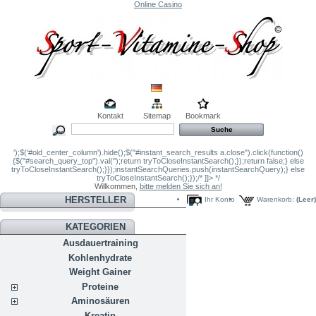
Online Casino
Kontakt
Sitemap
Bookmark
');$('#old_center_column').hide();$("#instant_search_results a.close").click(function()
{$("#search_query_top").val('');return tryToCloseInstantSearch();});return false;} else
tryToCloseInstantSearch();}});instantSearchQueries.push(instantSearchQuery);} else
tryToCloseInstantSearch();});/* ]]> */
Willkommen,
bitte melden Sie sich an!
HERSTELLER
Ihr Konto
Warenkorb:
(Leer)
KATEGORIEN
Ausdauertraining
Kohlenhydrate
Weight Gainer
Proteine
Aminosäuren
Kreatin