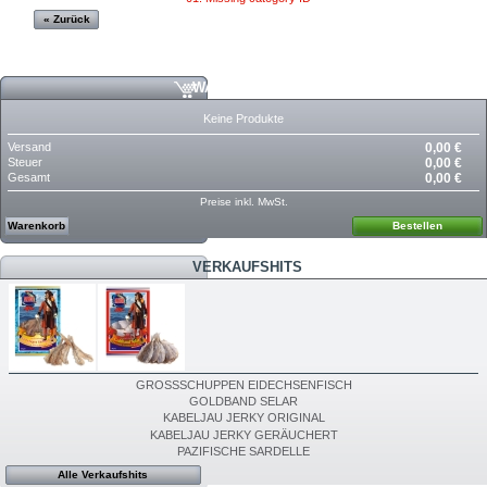
« Zurück
WARENKORB
Keine Produkte
Versand
0,00 €
Steuer
0,00 €
Gesamt
0,00 €
Preise inkl. MwSt.
Warenkorb
Bestellen
VERKAUFSHITS
GROSSSCHUPPEN EIDECHSENFISCH
GOLDBAND SELAR
KABELJAU JERKY ORIGINAL
KABELJAU JERKY GERÄUCHERT
PAZIFISCHE SARDELLE
Alle Verkaufshits