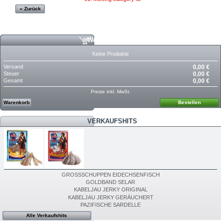
« Zurück
WARENKORB
Keine Produkte
Versand
0,00 €
Steuer
0,00 €
Gesamt
0,00 €
Preise inkl. MwSt.
Warenkorb
Bestellen
VERKAUFSHITS
GROSSSCHUPPEN EIDECHSENFISCH
GOLDBAND SELAR
KABELJAU JERKY ORIGINAL
KABELJAU JERKY GERÄUCHERT
PAZIFISCHE SARDELLE
Alle Verkaufshits