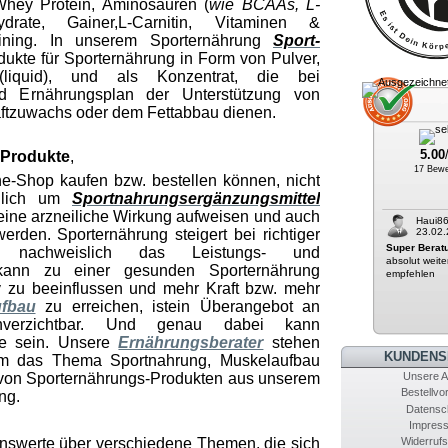
Whey Protein, Aminosäuren
(
wie BCAAs, L-
drate, Gainer,
L-Carnitin, Vitaminen &
aining. In unserem Sporternährung
Sport-
dukte für Sporternährung in Form von Pulver,
 (liquid), und als Konzentrat, die bei
d Ernährungsplan der Unterstützung von
ftzuwachs oder dem Fettabbau dienen.
5.00
-Produkte
,
17 Bewe
ine-Shop
kaufen bzw. bestellen können, nicht
iglich um
Sportnahrungsergänzungsmittel
 keine arzneiliche Wirkung aufweisen und auch
Haui8
23.02.
 werden.
Sporternährung
steigert bei richtiger
Super Beratu
nachweislich das Leistungs- und
absolut weite
kann zu einer gesunden Sporternährung
empfehlen
iv zu beeinflussen und mehr Kraft bzw. mehr
fbau
zu erreichen, ist
ein Überangebot an
unverzichtbar. Und genau dabei kann
fe sein. Unsere
Ernährungsberater
stehen
KUNDENS
um das Thema Sportnahrung, Muskelaufbau
 von Sporternährungs-Produkten aus unserem
Unsere 
Bestellvo
ng.
Datensc
Impres
enswerte über verschiedene Themen, die sich
Widerrufs