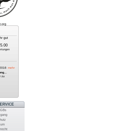
/5.00
rtungen
6
2016
mehr
ng...
r zu
ERVICE
AGBs
rgang
hutz
sum
recht