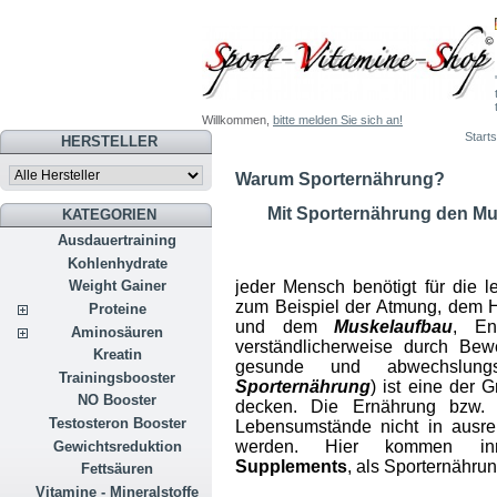
Willkommen,
bitte melden Sie sich an!
Starts
HERSTELLER
Warum Sporternährung?
Mit Sporternährung den Mu
KATEGORIEN
Ausdauertraining
Kohlenhydrate
jeder Mensch benötigt für die 
Weight Gainer
zum Beispiel der Atmung, dem H
Proteine
und dem
Muskelaufbau
, En
Aminosäuren
verständlicherweise durch Bew
Kreatin
gesunde und abwechslungs
Trainingsbooster
Sporternährung
) ist eine der
NO Booster
decken. Die Ernährung bzw. 
Testosteron Booster
Lebensumstände nicht in ausre
werden. Hier kommen innov
Gewichtsreduktion
Supplements
, als Sporternähru
Fettsäuren
Vitamine - Mineralstoffe