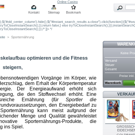
Online Casino
Kontakt
Sitemap
Bookmark
');$('#old_center_column').hide();$("#instant_search_results a.close").click(function(){$("#se
tryToCloseInstantSearch();});return false;} else tryToCloseInstantSearch();}});instantSearc
tryToCloseInstantSearch();});/* ]]> */
eite
>
Sporternährung
WARENK
Keine Pro
skelaufbau optimieren und die Fitness
Versand
Steuer
steigern,
Gesamt
Preise inkl
lebensnotwendigen Vorgänge im Körper, wie
erzschlag, dem Erhalt der Körpertemperatur
Warenkorb
ergie. Der Energieaufwand erhöht sich
egung, die den Stoffwechsel erhöht. Eine
VERKAU
reiche Ernährung (
für Sportler die
 Grundvoraussetzungen, den Energiebedarf zu
Sporternährung kann meist aufgrund der
ichender Menge und Qualität gewährleistet
ative Sporternährungs-Produkte, die
ng
ins Spiel.
GROSSSC
EIDECHSE
GOLDBAND