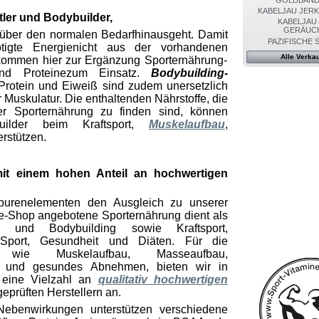
KABELJAU JERK
tler und Bodybuilder,
KABELJAU
GERÄUC
 über den normalen Bedarf
hinausgeht. Damit
PAZIFISCHE 
tigte Energie
nicht aus der vorhandenen
Alle Verkau
ommen hier zur Ergänzung Sporternährung-
nd Proteine
zum Einsatz.
Bodybuilding-
Protein und Eiweiß
sind zudem unersetzlich
 Muskulatur. Die enthaltenden Nährstoffe, die
er Sporternährung
zu finden sind, können
builder beim Kraftsport,
Muskelaufbau
,
erstützen.
mit einem hohen Anteil an hochwertigen
purenelementen den Ausgleich zu unserer
ne-Shop angebotene Sporternährung
dient als
und Bodybuilding sowie Kraftsport,
 Sport, Gesundheit und Diäten. Für die
en wie Muskelaufbau, Masseaufbau,
u und gesundes Abnehmen, bieten wir in
eine Vielzahl an
qualitativ hochwertigen
eprüften Herstellern an.
Nebenwirkungen unterstützen verschiedene