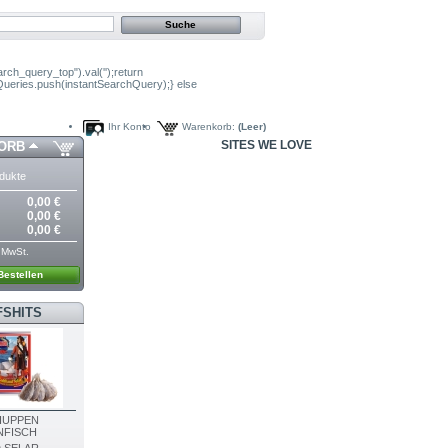
arch_query_top").val('');return
hQueries.push(instantSearchQuery);} else
Ihr Konto
Warenkorb:
(Leer)
SITES WE LOVE
ORB
dukte
0,00 €
0,00 €
0,00 €
. MwSt.
Bestellen
FSHITS
HUPPEN
NFISCH
 SELAR