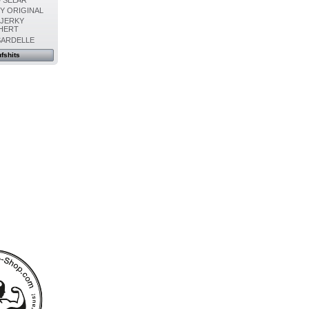
Y ORIGINAL
 JERKY
HERT
SARDELLE
fshits