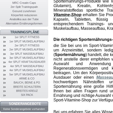
Sporternährungs-Produkte wie 
MRC-Creatin-Caps
Glutamin
), Kreatin, Kohlenhy
2er-Split Trainingspaln
Mineralstoffe
das sportliche Tr
Gesund zunehmen
Vitamine-Shop
erhalten Sie Pro
Körperfett reduzieren
Kapseln, Tabletten, flüssig
Anabolika aus der Tube
entsprechendem Trainings- un
Alternative Ernährungsformen
Muskelaufbau, Masseaufbau, Kra
TRAININGSPLÄNE
1er SPLIT FITNESS
Die richtigen Sporternährungs
1er SPLIT MUSKELAUFBAU
die Sie bei uns im Sport-Vitam
2er SPLIT FITNESS
um Arzneimittel, sondern led
2er SPLIT MUSKELAUFBAU
3er SPLIT MASSEAUFBAU
(
Sporternährung
) handelt, die
3er SPLIT MUSKELAUFBAU
nicht anstelle derer empfohlen
4er SPLIT KRAFTAUSDAUER
Auswahl und Anwendung 
4er SPLIT MASSEAUFBAU
Regenerationsvermögen und 
4er SPLIT MUSKELAUFBAU
beitragen. Um den Körper
posit
5er SPLIT MUSKELAUFBAU
Ausdauer oder einen
Masseau
ARME & CO
hochwertigen Nährstoffen 
BAUCH, BEINE & PO
Sporternährung
eine große Hil
BREITE SCHULTERN
Ihnen bei allen Fragen rund 
BREITES KREUZ
Ernährung und richtige Auswahl
SIX PACK
Sport-Vitamine-Shop zur Verfügu
SONDERANGEBOTE
Keine Sonderangebote vorhanden
Bei uns erfahren Sie alles Wiss