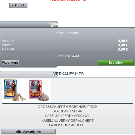
« Zurück
WARENKORB
Keine Produkte
Versand
0,00 €
Steuer
0,00 €
Gesamt
0,00 €
Preise inkl. MwSt.
Warenkorb
Bestellen
VERKAUFSHITS
GROSSSCHUPPEN EIDECHSENFISCH
GOLDBAND SELAR
KABELJAU JERKY ORIGINAL
KABELJAU JERKY GERÄUCHERT
PAZIFISCHE SARDELLE
Alle Verkaufshits