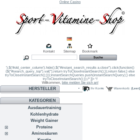
Online Casino
Kontakt
Sitemap
Bookmark
');$('#old_center_column').hide();$("#instant_search_results a.close").click(function()
{$("#search_query_top").val('');return tryToCloseInstantSearch();});return false;} else
tryToCloseInstantSearch();}});instantSearchQueries.push(instantSearchQuery);} else
tryToCloseInstantSearch();});/* ]]> */
Willkommen,
bitte melden Sie sich an!
HERSTELLER
Ihr Konto
Warenkorb:
(Leer)
KATEGORIEN
Ausdauertraining
Kohlenhydrate
Weight Gainer
Proteine
Aminosäuren
Kreatin