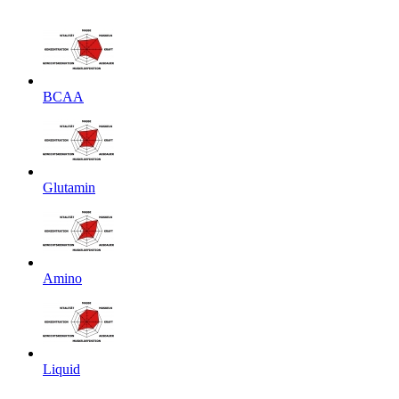
BCAA
Glutamin
Amino
Liquid