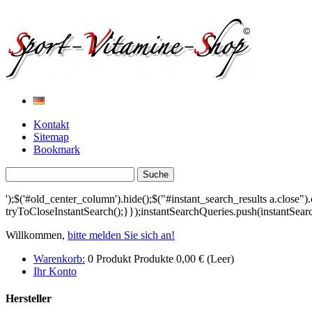
Kontakt
Sitemap
Bookmark
');$('#old_center_column').hide();$("#instant_search_results a.close").
tryToCloseInstantSearch();}});instantSearchQueries.push(instantSearc
Willkommen,
bitte melden Sie sich an!
Warenkorb:
0
Produkt
Produkte
0,00 €
(Leer)
Ihr Konto
Hersteller