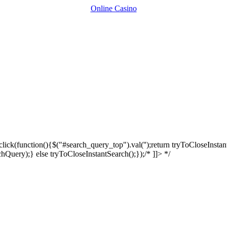
Online Casino
click(function(){$("#search_query_top").val('');return tryToCloseInstant
hQuery);} else tryToCloseInstantSearch();});/* ]]> */