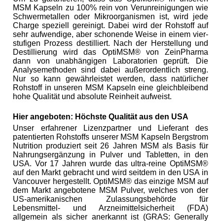
MSM Kapseln zu 100% rein von Verunreinigungen wie
Schwermetallen oder Mikroorganismen ist, wird jede
Charge speziell gereinigt. Dabei wird der Rohstoff auf
sehr aufwendige, aber schonende Weise in einem vier-
stufigen Prozess destilliert. Nach der Herstellung und
Destillierung wird das OptiMSM® von ZeinPharma
dann von unabhängigen Laboratorien geprüft. Die
Analysemethoden sind dabei außerordentlich streng.
Nur so kann gewährleistet werden, dass natürlicher
Rohstoff in unseren MSM Kapseln eine gleichbleibend
hohe Qualität und absolute Reinheit aufweist.
Hier angeboten: Höchste Qualität aus den USA
Unser erfahrener Lizenzpartner und Lieferant des
patentierten Rohstoffs unserer MSM Kapseln Bergstrom
Nutrition produziert seit 26 Jahren MSM als Basis für
Nahrungsergänzung in Pulver und Tabletten, in den
USA. Vor 17 Jahren wurde das ultra-reine OptiMSM®
auf den Markt gebracht und wird seitdem in den USA in
Vancouver hergestellt. OptiMSM® das einzige MSM auf
dem Markt angebotene MSM Pulver, welches von der
US-amerikanischen Zulassungsbehörde für
Lebensmittel- und Arzneimittelsicherheit (FDA)
allgemein als sicher anerkannt ist (GRAS: Generally