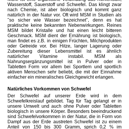
Wasserstoff, Sauerstoff und Schwefel. Das klingt zwar
nach Chemie, ist aber biologisch und kommt ganz
natürlich in der Natur vor. Oft wird MSM in Studien als
"so sicher wie Wasser bezeichnet", denn es hat
praktische keine bekannten Nebenwirkungen. Reines
MSM bildet Kristalle und hat einen leicht bitteren
Geschmack. MSM dient der Ernährung ist biologisch,
man findet es z.B. in einigen Früchten, Milchprodukten
oder Getreide vor. Bei Hitze, langer Lagerung oder
Zubereitung dieser Lebensmittel ist es ähnlich
natürlicher Vitamine instabil. MSM als
Nahrungsergänzungsmittel ist in Pulver oder in
Tabletten Form vor allem bei Sportlern und sportlich
aktiven Menschen sehr beliebt, die mit der Einnahme
einfacher ein mineralisches Gleichgewicht erlangen.
Natürliches Vorkommen von Schwefel
Der Schwefel auf unserer Erde wird in dem
Schwefelkreislauf gebildet. Tag für Tag gelangt er in
unsere Umwelt und auch ohne Pulver oder Tabletten
biologisch in unsere Körper. Besonders beeindruckend
sind Schwefelvorkommen in der Natur, die in Form von
Dampf aus der Erde austreten Schwefel ist zu einem
Anteil von 150 bis 300 Gramm, sprich 0,2 % im