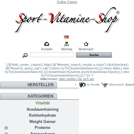
Online Casino
Kontakt
Sitemap
Bookmark
');$('#old_center_column').hide();$("#instant_search_results a.close").click(function()
{$("#search_query_top").val('');return tryToCloseInstantSearch();});return false;} else
tryToCloseInstantSearch();}});instantSearchQueries.push(instantSearchQuery);} else
tryToCloseInstantSearch();});/* ]]> */
Willkommen,
bitte melden Sie sich an!
HERSTELLER
Ihr Konto
Warenkorb:
(Leer)
KATEGORIEN
Vitalität
Ausdauertraining
Kohlenhydrate
Weight Gainer
Proteine
Aminosäuren